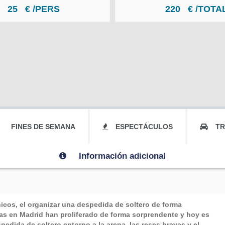
25
€ /PERS
220
€ /TOTA
FINES DE SEMANA
ESPECTÁCULOS
T
Información adicional
hicos, el organizar una despedida de soltero de forma
as en Madrid
han proliferado de forma sorprendente y hoy es
edida de soltero entorno a la arena, las reses bravas y el