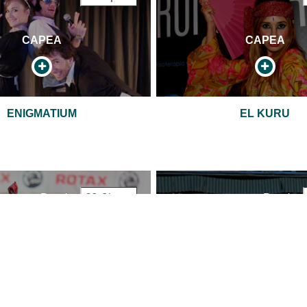
CAPEA
CAPEA
ENIGMATIUM
EL KURU
Desde
60 €/pers
Desde
CAPEA
CAPEA